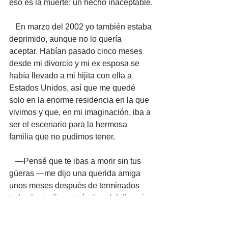
eso es la muerte: un hecho inaceptable.
   En marzo del 2002 yo también estaba 
deprimido, aunque no lo quería 
aceptar. Habían pasado cinco meses 
desde mi divorcio y mi ex esposa se 
había llevado a mi hijita con ella a 
Estados Unidos, así que me quedé 
solo en la enorme residencia en la que 
vivimos y que, en mi imaginación, iba a 
ser el escenario para la hermosa 
familia que no pudimos tener.
   —Pensé que te ibas a morir sin tus 
güeras —me dijo una querida amiga 
unos meses después de terminados 
todos los tediosos trámites del divorcio. 
   —Neehhh —le contesté. Y para 
esconder mi profunda pena me compré 