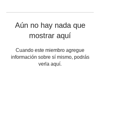
Aún no hay nada que
mostrar aquí
Cuando este miembro agregue
información sobre sí mismo, podrás
verla aquí.
Llegaste hasta aquí buscando algo. No te
abandones de nuevo y escucha tu corazón.
Hazle caso a esa voz dentro de ti que dice que
esto es justo lo que necesitas.
visionquest.mx@gmail.com
(55) 2475-2377
¡Mándanos un whatsapp!