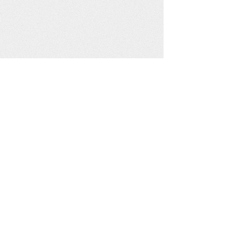
Mostrar todos
Llegaste hasta aquí buscando algo. No te
abandones de nuevo y escucha tu corazón.
Hazle caso a esa voz dentro de ti que dice que
esto es justo lo que necesitas.
visionquest.mx@gmail.com