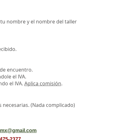
u nombre y el nombre del taller
cibido.
o de encuentro.
ole el IVA.
ndo el IVA.
Aplica comisión
.
es necesarias. (Nada complicado)
t.mx@gmail.com
2475-2377