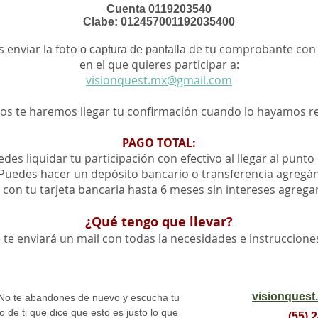
Cuenta 0119203540
Clabe: 012457001192035400
 enviar la foto
de tu comprobante con t
o captura de pantalla
en el que quieres participar a:
visionquest.mx@gmail.com
os te haremos llegar tu confirmación cuando lo hayamos re
PAGO TOTAL:
edes liquidar tu participación con efectivo al llegar al punt
 Puedes hacer un depósito bancario o transferencia agregánd
r con tu tarjeta bancaria hasta 6 meses sin intereses agrega
¿Qué tengo que llevar?
e te enviará un mail con todas la necesidades e instruccion
visionques
 No te abandones de nuevo y escucha tu
 de ti que dice que esto es justo lo que
(55) 