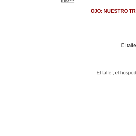
info>>
OJO: NUESTRO TR
El tall
El taller, el hosp