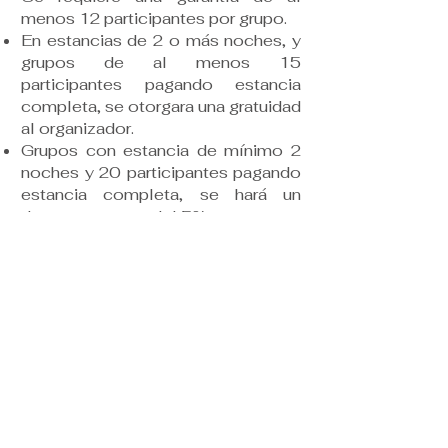
menos 12 participantes por grupo.​
En estancias de 2 o más noches, y
grupos de al menos 15
participantes pagando estancia
completa, se otorgara una gratuidad
al organizador.​
Grupos con estancia de mínimo 2
noches y 20 participantes pagando
estancia completa, se hará un
descuento extra del 5%.​
Contamos con:
Ocho yurts con 2 camas (una
matrimonial y una individual cada
uno)
Dos yurts con dos literas cada uno
(4 camas).
Un dormitorio compartido con 8
camas individuales.