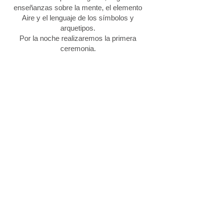
enseñanzas sobre la mente, el elemento
Aire y el lenguaje de los símbolos y
arquetipos.
Por la noche realizaremos la primera
ceremonia.
Sábado
Exploraremos enseñanzas relacionadas
con el cuerpo, el elemento Tierra y los
sentidos.
Habrá ejercicios prácticos, trabajo con
mapas de consciencia y enseñanzas
sobre los arquetipos y el lenguaje
simbólico.
Al atardecer tendrá lugar la segunda
ceremonia.
Domingo
Cerraremos con un círculo de integración
para compartir lo vivido y darle espacio a
la comprensión e incorporación de la